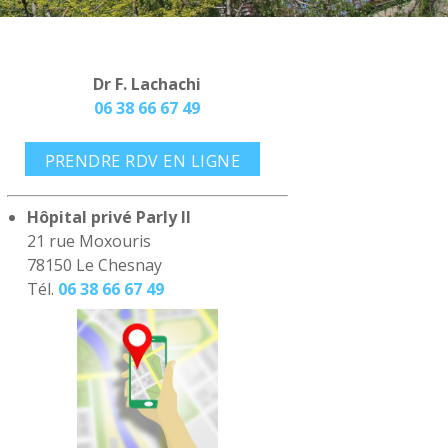
Dr
F. Lachachi
06 38 66 67 49
PRENDRE RDV EN LIGNE
Hôpital privé Parly II
21 rue Moxouris
78150 Le Chesnay
Tél.
06 38 66 67 49