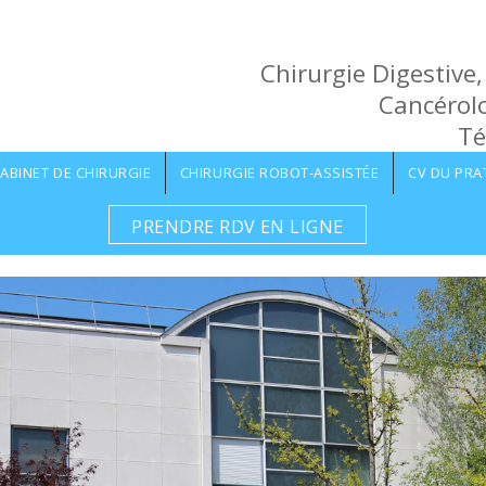
Chirurgie Digestive,
Cancérolo
Té
ABINET DE CHIRURGIE
CHIRURGIE ROBOT-ASSISTÉE
CV DU PRA
PRENDRE RDV EN LIGNE